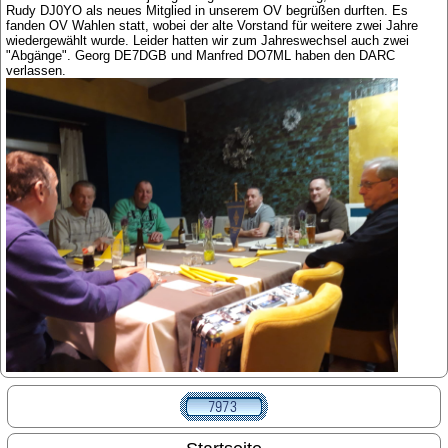
Rudy DJ0YO als neues Mitglied in unserem OV begrüßen durften. Es
fanden OV Wahlen statt, wobei der alte Vorstand für weitere zwei Jahre
wiedergewählt wurde. Leider hatten wir zum Jahreswechsel auch zwei
"Abgänge". Georg DE7DGB und Manfred DO7ML haben den DARC
verlassen.