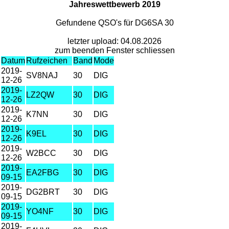
Jahreswettbewerb 2019
Gefundene QSO's für DG6SA 30
letzter upload: 04.08.2026
zum beenden Fenster schliessen
Datum
Rufzeichen
Band
Mode
2019-
SV8NAJ
30
DIG
12-26
2019-
LZ2QW
30
DIG
12-26
2019-
K7NN
30
DIG
12-26
2019-
K9EL
30
DIG
12-26
2019-
W2BCC
30
DIG
12-26
2019-
EA2FBG
30
DIG
09-15
2019-
DG2BRT
30
DIG
09-15
2019-
YO4NF
30
DIG
09-15
2019-