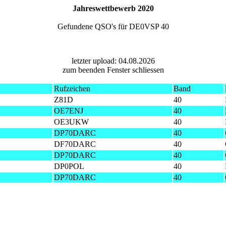
Jahreswettbewerb 2020
Gefundene QSO's für DE0VSP 40
letzter upload: 04.08.2026
zum beenden Fenster schliessen
Rufzeichen
Band
Z81D
40
OE7ENJ
40
OE3UKW
40
DP70DARC
40
DF70DARC
40
DP70DARC
40
DP0POL
40
DP70DARC
40