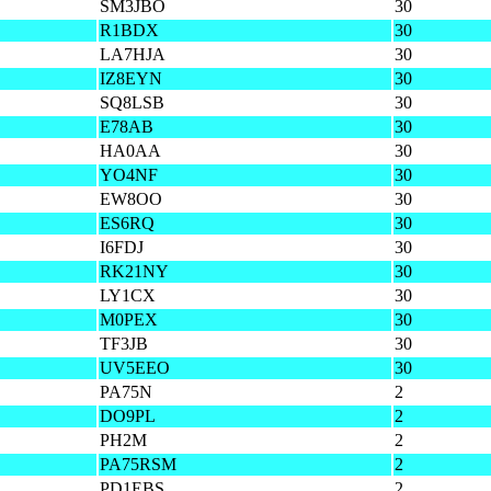
SM3JBO
30
R1BDX
30
LA7HJA
30
IZ8EYN
30
SQ8LSB
30
E78AB
30
HA0AA
30
YO4NF
30
EW8OO
30
ES6RQ
30
I6FDJ
30
RK21NY
30
LY1CX
30
M0PEX
30
TF3JB
30
UV5EEO
30
PA75N
2
DO9PL
2
PH2M
2
PA75RSM
2
PD1EBS
2