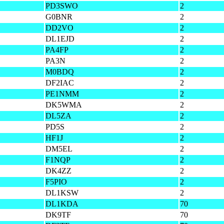
PD3SWO
2
G0BNR
2
DD2VO
2
DL1EJD
2
PA4FP
2
PA3N
2
M0BDQ
2
DF2IAC
2
PE1NMM
2
DK5WMA
2
DL5ZA
2
PD5S
2
HF1J
2
DM5EL
2
F1NQP
2
DK4ZZ
2
F5PIO
2
DL1KSW
2
DL1KDA
70
DK9TF
70