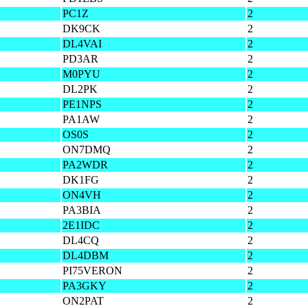
PC1Z
2
DK9CK
2
DL4VAI
2
PD3AR
2
M0PYU
2
DL2PK
2
PE1NPS
2
PA1AW
2
OS0S
2
ON7DMQ
2
PA2WDR
2
DK1FG
2
ON4VH
2
PA3BIA
2
2E1IDC
2
DL4CQ
2
DL4DBM
2
PI75VERON
2
PA3GKY
2
ON2PAT
2