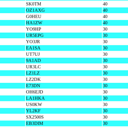
SK0TM
40
OZ1AXG
40
G0HEU
40
HA1ZW
40
YO9HP
30
UR5EPG
30
YO3JR
30
EA1SA
30
UT7UJ
30
9A1AD
30
UR3LC
30
LZ1LZ
30
LZ2DK
30
E73DN
30
OH6EJD
30
LA1HKA
30
US0KW
30
YL2KF
30
SX2500S
30
EB3DIM
30