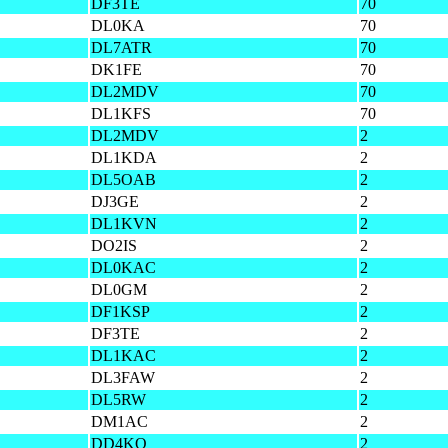
DF3TE
70
DL0KA
70
DL7ATR
70
DK1FE
70
DL2MDV
70
DL1KFS
70
DL2MDV
2
DL1KDA
2
DL5OAB
2
DJ3GE
2
DL1KVN
2
DO2IS
2
DL0KAC
2
DL0GM
2
DF1KSP
2
DF3TE
2
DL1KAC
2
DL3FAW
2
DL5RW
2
DM1AC
2
DD4KQ
2