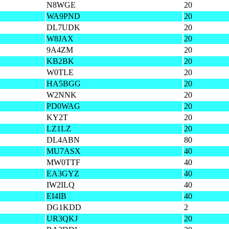
N8WGE
20
WA9PND
20
DL7UDK
20
W8JAX
20
9A4ZM
20
KB2BK
20
W0TLE
20
HA5BGG
20
W2NNK
20
PD0WAG
20
KY2T
20
LZ1LZ
20
DL4ABN
80
MU7ASX
40
MW0TTF
40
EA3GYZ
40
IW2ILQ
40
EI4IB
40
DG1KDD
2
UR3QKJ
20