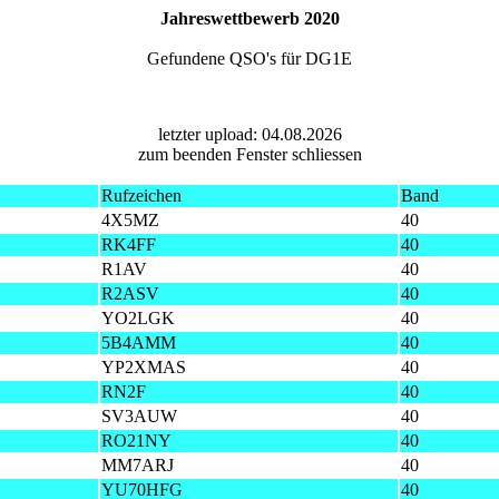
Jahreswettbewerb 2020
Gefundene QSO's für DG1E
letzter upload: 04.08.2026
zum beenden Fenster schliessen
Rufzeichen
Band
4X5MZ
40
RK4FF
40
R1AV
40
R2ASV
40
YO2LGK
40
5B4AMM
40
YP2XMAS
40
RN2F
40
SV3AUW
40
RO21NY
40
MM7ARJ
40
YU70HFG
40