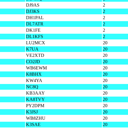
DJ9AS
2
DJ3KS
2
DH1PAL
2
DL7ATR
2
DK1FE
2
DL1KFS
2
LU2MCX
20
K7UA
20
VE2XTD
20
CO2JD
20
WB6EWM
20
K8BHX
20
KW4YA
20
NC8Q
20
KB3AAY
20
KA8TVY
20
PY2DPM
20
K3JSJ
20
WB8ZHU
20
K3SAE
20