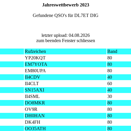
Jahreswettbewerb 2023
Gefundene QSO's für DL7ET DIG
letzter upload: 04.08.2026
zum beenden Fenster schliessen
Rufzeichen
Band
YP20KQT
80
EM7YOTA
80
EM80UPA
80
II4CDV
40
II4CLT
60
SN15AXI
40
II4SML
30
DO8MKR
80
OV9R
80
DH0HAN
80
DK4FH
80
OO35ATH
80