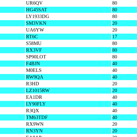
UR6QV
80
HG45SAT
80
LY1933DG
80
SM3VKN
20
UA6YW
20
RT6C
17
S58MU
80
RX3VF
80
SP90LOT
80
F4BJN
40
M0ELS
40
RW9QA
40
R3HD
20
LZ1015RW
20
EA1DR
40
LY90FLY
40
R3QX
40
TM63TDF
40
RX9WN
20
RN3YN
20