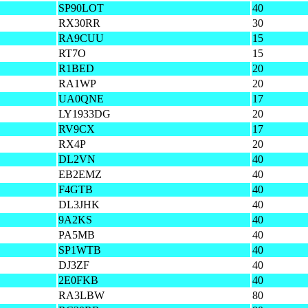
SP90LOT
40
RX30RR
30
RA9CUU
15
RT7O
15
R1BED
20
RA1WP
20
UA0QNE
17
LY1933DG
20
RV9CX
17
RX4P
20
DL2VN
40
EB2EMZ
40
F4GTB
40
DL3JHK
40
9A2KS
40
PA5MB
40
SP1WTB
40
DJ3ZF
40
2E0FKB
40
RA3LBW
80