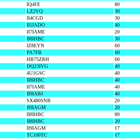
IQ4FE
80
LZ2VQ
30
II4CGD
30
II1IADO
40
II7IAME
20
II8IHBC
30
IZ8EYN
60
PA7FB
60
HB75ZRH
60
DQ23IVG
40
4U1GSC
40
II8IHBC
40
II7IAME
40
II9IABJ
40
SX480SNB
20
II9IAGM
20
II8IHBC
80
II8IHBC
20
II9IAGM
17
TC100TC
17