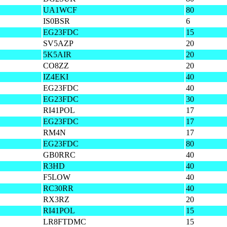
UA1WCF
80
IS0BSR
6
EG23FDC
15
SV5AZP
20
5K5AIR
20
CO8ZZ
20
IZ4EKI
40
EG23FDC
40
EG23FDC
30
RI41POL
17
EG23FDC
17
RM4N
17
EG23FDC
80
GB0RRC
40
R3HD
40
F5LOW
40
RC30RR
40
RX3RZ
20
RI41POL
15
LR8FTDMC
15