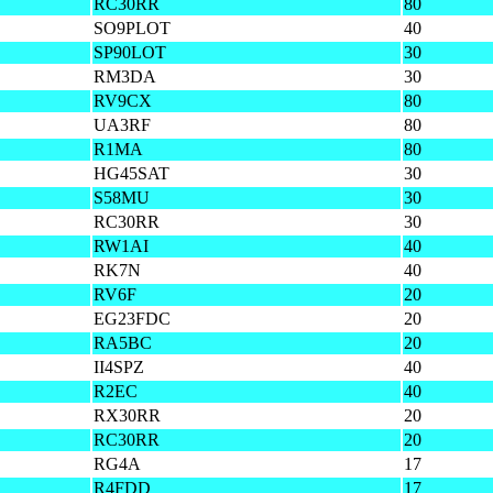
RC30RR
80
SO9PLOT
40
SP90LOT
30
RM3DA
30
RV9CX
80
UA3RF
80
R1MA
80
HG45SAT
30
S58MU
30
RC30RR
30
RW1AI
40
RK7N
40
RV6F
20
EG23FDC
20
RA5BC
20
II4SPZ
40
R2EC
40
RX30RR
20
RC30RR
20
RG4A
17
R4FDD
17