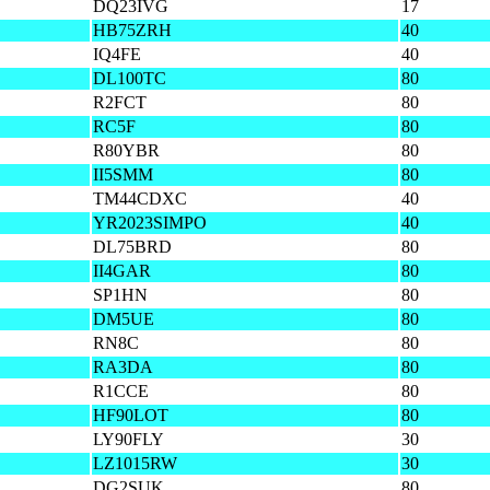
DQ23IVG
17
HB75ZRH
40
IQ4FE
40
DL100TC
80
R2FCT
80
RC5F
80
R80YBR
80
II5SMM
80
TM44CDXC
40
YR2023SIMPO
40
DL75BRD
80
II4GAR
80
SP1HN
80
DM5UE
80
RN8C
80
RA3DA
80
R1CCE
80
HF90LOT
80
LY90FLY
30
LZ1015RW
30
DG2SUK
80