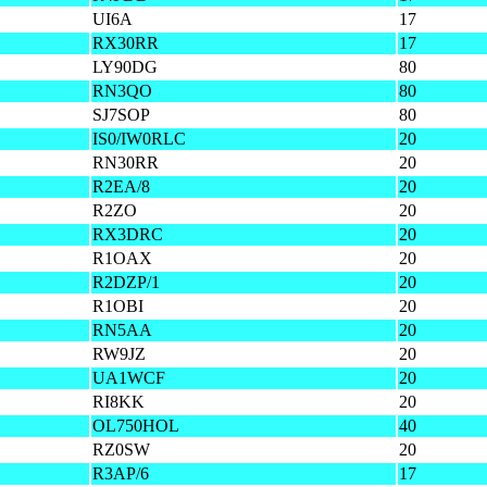
UI6A
17
RX30RR
17
LY90DG
80
RN3QO
80
SJ7SOP
80
IS0/IW0RLC
20
RN30RR
20
R2EA/8
20
R2ZO
20
RX3DRC
20
R1OAX
20
R2DZP/1
20
R1OBI
20
RN5AA
20
RW9JZ
20
UA1WCF
20
RI8KK
20
OL750HOL
40
RZ0SW
20
R3AP/6
17