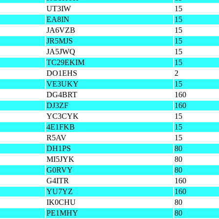
UT3IW
15
EA8IN
15
JA6VZB
15
JR5MJS
15
JA5JWQ
15
TC29EKIM
15
DO1EHS
2
VE3UKY
15
DG4BRT
160
DJ3ZF
160
YC3CYK
15
4E1FKB
15
R5AV
15
DH1PS
80
MI5JYK
80
G0RVY
80
G4ITR
160
YU7YZ
160
IK0CHU
80
PE1MHY
80