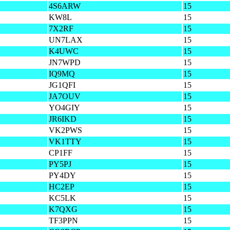
4S6ARW
15
KW8L
15
7X2RF
15
UN7LAX
15
K4UWC
15
JN7WPD
15
IQ9MQ
15
JG1QFI
15
JA7OUV
15
YO4GIY
15
JR6IKD
15
VK2PWS
15
VK1TTY
15
CP1FF
15
PY5PJ
15
PY4DY
15
HC2EP
15
KC5LK
15
K7QXG
15
TF3PPN
15