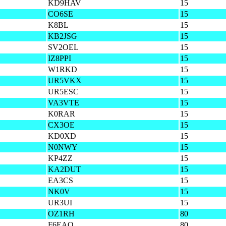
KD9HAV
15
CO6SE
15
K8BL
15
KB2JSG
15
SV2OEL
15
IZ8PPI
15
W1RKD
15
UR5VKX
15
UR5ESC
15
VA3VTE
15
K0RAR
15
CX3OE
15
KD0XD
15
N0NWY
15
KP4ZZ
15
KA2DUT
15
EA3CS
15
NK0V
15
UR3UI
15
OZ1RH
80
F6EAO
80