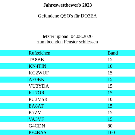
Jahreswettbewerb 2023
Gefundene QSO's für DO3EA
letzter upload: 04.08.2026
zum beenden Fenster schliessen
Rufzeichen
Band
TA8BB
15
KN4TIN
10
KC2WUF
15
AE0BK
15
VU3YDA
15
KL7OR
15
PU3MSR
10
EA8AT
15
K7ZV
15
VA3VF
15
G4CDN
80
PE4BAS
160