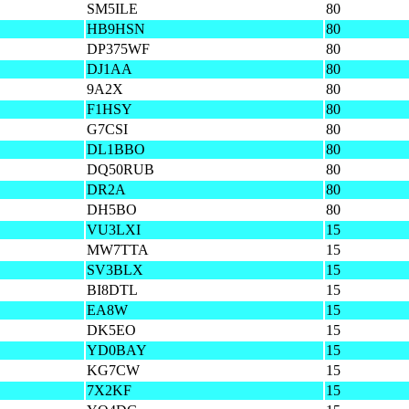
SM5ILE
80
HB9HSN
80
DP375WF
80
DJ1AA
80
9A2X
80
F1HSY
80
G7CSI
80
DL1BBO
80
DQ50RUB
80
DR2A
80
DH5BO
80
VU3LXI
15
MW7TTA
15
SV3BLX
15
BI8DTL
15
EA8W
15
DK5EO
15
YD0BAY
15
KG7CW
15
7X2KF
15