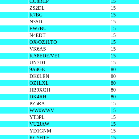
CO8RCP
15
ZS2DL
15
K7BG
15
N3SD
15
EW7BU
15
N4EDT
15
OX/OZ1LTQ
15
VK6AS
15
KA8EDE/VE1
15
UN7DT
15
9A4GE
80
DK0LEN
80
OZ1LXL
80
HB9XQH
80
DK4RH
80
PZ5RA
15
WW0WWV
15
YT3PL
15
VU2JAW
15
YD1GNM
15
KG5HTH
15