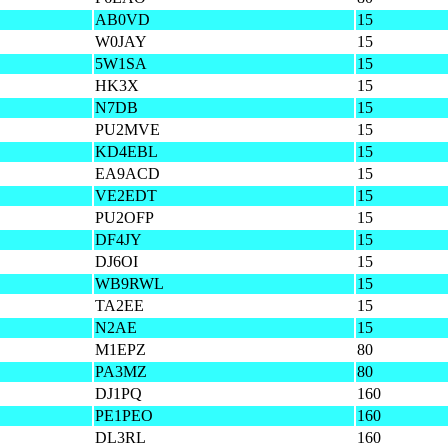
AB0VD
15
W0JAY
15
5W1SA
15
HK3X
15
N7DB
15
PU2MVE
15
KD4EBL
15
EA9ACD
15
VE2EDT
15
PU2OFP
15
DF4JY
15
DJ6OI
15
WB9RWL
15
TA2EE
15
N2AE
15
M1EPZ
80
PA3MZ
80
DJ1PQ
160
PE1PEO
160
DL3RL
160