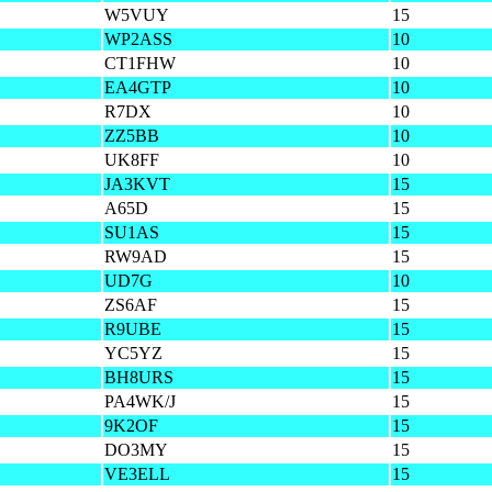
W5VUY
15
WP2ASS
10
CT1FHW
10
EA4GTP
10
R7DX
10
ZZ5BB
10
UK8FF
10
JA3KVT
15
A65D
15
SU1AS
15
RW9AD
15
UD7G
10
ZS6AF
15
R9UBE
15
YC5YZ
15
BH8URS
15
PA4WK/J
15
9K2OF
15
DO3MY
15
VE3ELL
15