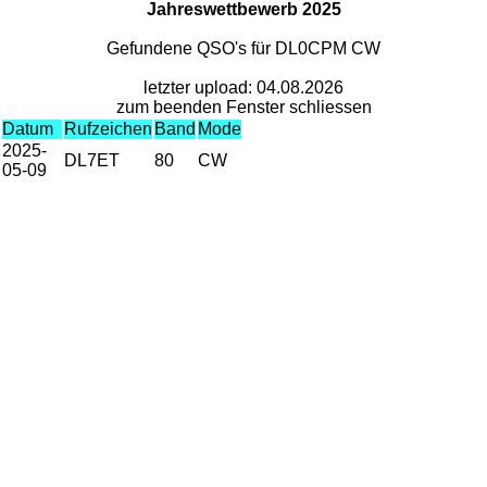
Jahreswettbewerb 2025
Gefundene QSO's für DL0CPM CW
letzter upload: 04.08.2026
zum beenden Fenster schliessen
Datum
Rufzeichen
Band
Mode
2025-
DL7ET
80
CW
05-09